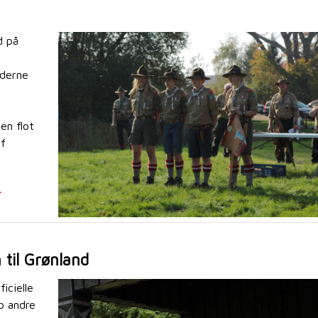
d på
jderne
en flot
af
r
til Grønland
ficielle
o andre