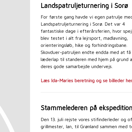
Landspatruljeturnering i Sorø
For første gang havde vi egen patrulje me
Landspatruljeturnering i Sorø. Det var 4
fantastiske dage i efterårsferien, hvor spe
blev testet i alt fra lejrsport, madlavning,
orienteringsløb, hike og forhindringsbane.
Skovduer-patruljen endte endda med at få 
læderlap til standeren med hjem på grund 
deres gode samarbejde undervejs.
Læs Ida-Maries beretning og se billeder he
Stammelederen på ekspedition 
Den 13. juli rejste vores stifinderleder og of
grillmester, Ian, til Grønland sammen med t