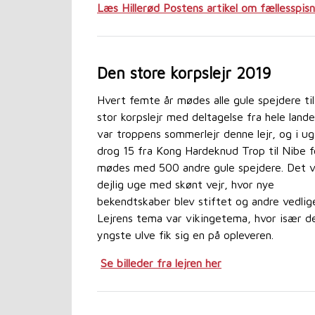
Læs Hillerød Postens artikel om fællesspis
Den store korpslejr 2019
Hvert femte år mødes alle gule spejdere til
stor korpslejr med deltagelse fra hele landet
var troppens sommerlejr denne lejr, og i u
drog 15 fra Kong Hardeknud Trop til Nibe f
mødes med 500 andre gule spejdere. Det v
dejlig uge med skønt vejr, hvor nye
bekendtskaber blev stiftet og andre vedlig
Lejrens tema var vikingetema, hvor især d
yngste ulve fik sig en på opleveren.
Se billeder fra lejren her