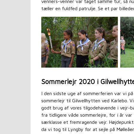
venners-venner var taget samme tur, så nu
tæller en fuldfed patrulje. Se et par billed
Sommerlejr 2020 i Gilwellhytt
I den sidste uge af sommerferien var vi på
sommerlejr til Gilwellhytten ved Karlebo. Vi
godt brug af vores tilgodehavende i vejr-b
fra tidligere våde sommerlejre, for i år var 
særklasse et fremragende vejr. Højdepunkt
da vi tog til Lyngby for at sejle på Mølleåen