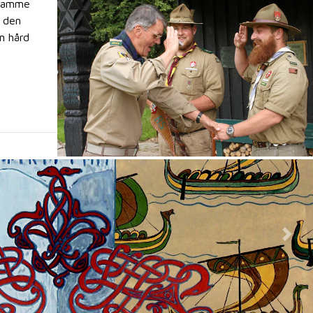
 samme
å den
n hård
Nex