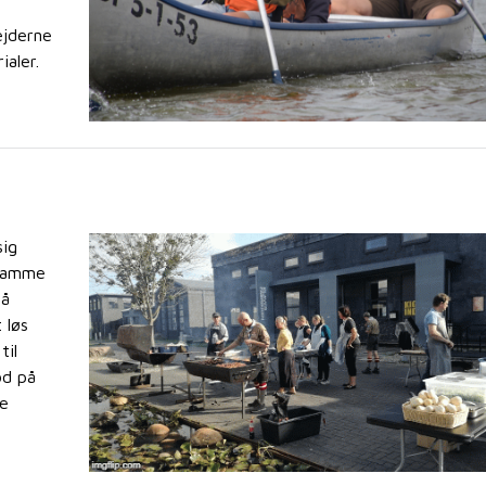
ejderne
aler.
sig
 samme
på
 løs
til
od på
de