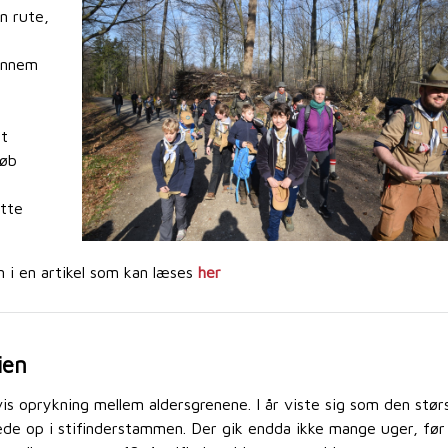
n rute,
gennem
-
dt
køb
otte
n i en artikel som kan læses
her
ien
is oprykning mellem aldersgrenene. I år viste sig som den stør
kede op i stifinderstammen. Der gik endda ikke mange uger, før