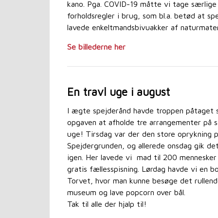
kano. Pga. COVID-19 måtte vi tage særlige
forholdsregler i brug, som bl.a. betød at sp
lavede enkeltmandsbivuakker af naturmateri
Se billederne her
En travl uge i august
I ægte spejderånd havde troppen påtaget 
opgaven at afholde tre arrangementer på
uge! Tirsdag var der den store oprykning 
Spejdergrunden, og allerede onsdag gik det
igen. Her lavede vi mad til 200 mennesker 
gratis fællesspisning. Lørdag havde vi en b
Torvet, hvor man kunne besøge det rullen
museum og lave popcorn over bål.
Tak til alle der hjalp til!