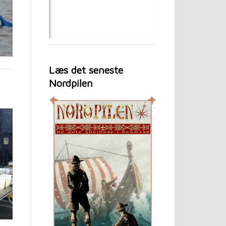
Læs det seneste
Nordpilen