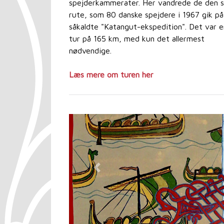
spejderkammerater. Her vandrede de den
rute, som 80 danske spejdere i 1967 gik p
såkaldte "Katangut-ekspedition". Det var e
tur på 165 km, med kun det allermest
nødvendige.
Læs mere om turen her
Previous