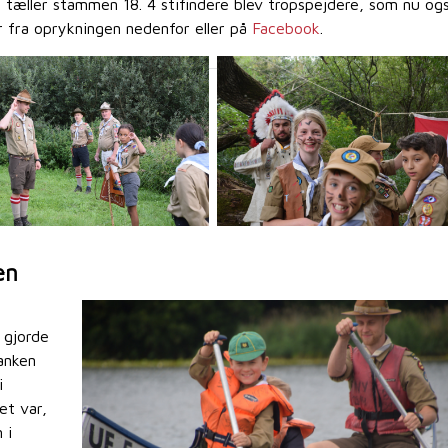
 tæller stammen 18. 4 stifindere blev tropspejdere, som nu og
er fra oprykningen nedenfor eller på
Facebook
.
en
 gjorde
anken
i
et var,
 i