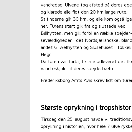
vandredag. Ulvene tog afsted på deres ege
og klarede alle flot den 20 km lange rute.
Stifinderne gik 30 km, og alle kom også i
her. Turens start gik fra og sluttede ved
Bålhytten, men gik forbi en række spejder
seværdigheder i det Nordsjællandske, blan
andet Gilwellhytten og Slusehuset i Tokke
Hegn.
Da turen var forbi, fik alle udleveret det fl
vandreskjold til deres spejderbælte.
Frederiksborg Amts Avis skrev lidt om ture
Største oprykning i tropshistor
Tirsdag den 25. august havde vi traditionsv
oprykning i historien, hvor hele 7 ulve ryk