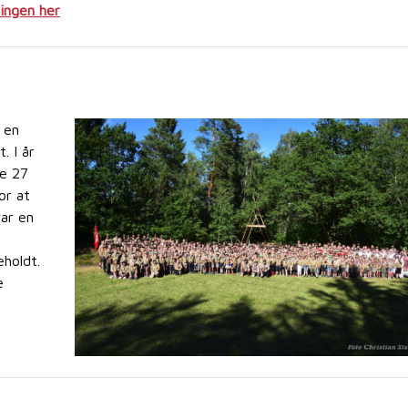
ningen her
 en
. I år
ge 27
or at
ar en
eholdt.
e