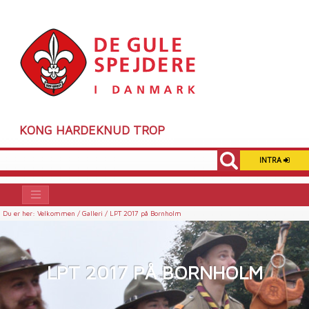
KONG HARDEKNUD TROP
INTRA
Du er her:
Velkommen /
Galleri /
LPT 2017 på Bornholm
LPT 2017 PÅ BORNHOLM