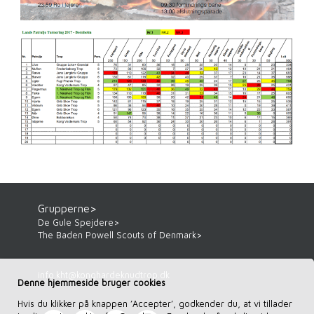
Grupperne>
De Gule Spejdere>
The Baden Powell Scouts of Denmark>
info.kht
@
konghardeknudtrop.dk
Denne hjemmeside bruger cookies
Hvis du klikker på knappen ’Accepter’, godkender du, at vi tillader