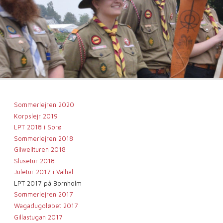
Sommerlejren 2020
Korpslejr 2019
LPT 2018 i Sorø
Sommerlejren 2018
Gilwellturen 2018
Slusetur 2018
Juletur 2017 i Valhal
LPT 2017 på Bornholm
Sommerlejren 2017
Wagadugoløbet 2017
Gillastugan 2017