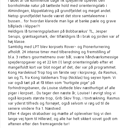
I løbet af de kommende dage fik spejderne oplevet den
bornholmske natur på tætteste hold med orienteringsløb i
Almindingen, klippeklatring på grundfjeldet og meget andet.
Netop grundfjeldet havde været det store samtaleemne i
bussen... for hvordan klarede man lige at banke pæle og grave
bålplads i klipper?!
Heldigvis lå turneringspladsen på Bobbarækus' TL, Jesper
Serups, grøntsagsmark, der tilfældigvis lå i brak og jorden var af
høj klasse.
Samtidig med LPT blev korpsets Rover- og Pionerturnering
afholdt. 24 intense timer med tilberedning og fremstilling af
bl.a. 3 retters gourmetmenu over bål, svære håndværksmessige
spejderopgaver og et 22 km (!) langt orienteringsløb efter et
mangelfuldt kort var blot noget af det, der var på programmet.
Kong Hardeknud Trop tog sin første sejr i korpsregi, da Rasmus,
Ian og TL fra Kong Valdemars Trop (Nicklas) tog sejren hjem. Vi
var også tæt på at få titlen som "hurtigste pige" på
forhindringsbanen, da Louise sluttede blev næsthurtigst af alle
piger i korpset... Du tager den næste år, Louise! I øvrigt slog vi
også korpsets største trop, Grib Skov Trop, i tovtrækning. Rasmus
var yderst tilfreds og fornøjet, også selvom vi røg ud til de
senere vindere fra 1. Næstved.
Efter 4 dages strabadser og mætte af oplevelser tog vi den
lange vej hjem til Hillerød, og alle har helt sikkert sovet godt om
aftenen efter den fremragende tur!