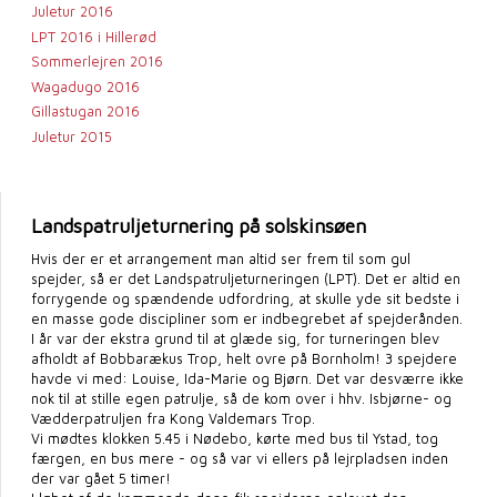
Juletur 2016
LPT 2016 i Hillerød
Sommerlejren 2016
Wagadugo 2016
Gillastugan 2016
Juletur 2015
Landspatruljeturnering på solskinsøen
Hvis der er et arrangement man altid ser frem til som gul
spejder, så er det Landspatruljeturneringen (LPT). Det er altid en
forrygende og spændende udfordring, at skulle yde sit bedste i
en masse gode discipliner som er indbegrebet af spejderånden.
I år var der ekstra grund til at glæde sig, for turneringen blev
afholdt af Bobbarækus Trop, helt ovre på Bornholm! 3 spejdere
havde vi med: Louise, Ida-Marie og Bjørn. Det var desværre ikke
nok til at stille egen patrulje, så de kom over i hhv. Isbjørne- og
Vædderpatruljen fra Kong Valdemars Trop.
Vi mødtes klokken 5.45 i Nødebo, kørte med bus til Ystad, tog
færgen, en bus mere - og så var vi ellers på lejrpladsen inden
der var gået 5 timer!