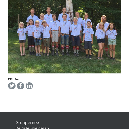
DEL PÅ:
Grupperne>
De Gule Spejdere>