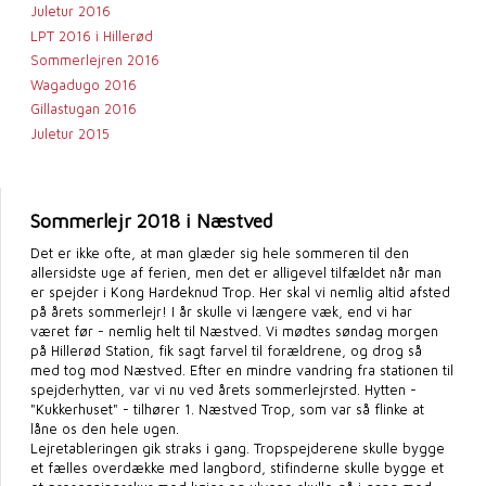
Juletur 2016
LPT 2016 i Hillerød
Sommerlejren 2016
Wagadugo 2016
Gillastugan 2016
Juletur 2015
Sommerlejr 2018 i Næstved
Det er ikke ofte, at man glæder sig hele sommeren til den
allersidste uge af ferien, men det er alligevel tilfældet når man
er spejder i Kong Hardeknud Trop. Her skal vi nemlig altid afsted
på årets sommerlejr! I år skulle vi længere væk, end vi har
været før - nemlig helt til Næstved. Vi mødtes søndag morgen
på Hillerød Station, fik sagt farvel til forældrene, og drog så
med tog mod Næstved. Efter en mindre vandring fra stationen til
spejderhytten, var vi nu ved årets sommerlejrsted. Hytten -
"Kukkerhuset" - tilhører 1. Næstved Trop, som var så flinke at
låne os den hele ugen.
Lejretableringen gik straks i gang. Tropspejderene skulle bygge
et fælles overdække med langbord, stifinderne skulle bygge et