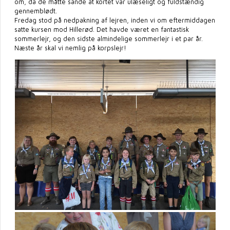
om, da de måtte sande at kortet var ulæseligt og fuldstændig
gennemblødt.
Fredag stod på nedpakning af lejren, inden vi om eftermiddagen
satte kursen mod Hillerød. Det havde været en fantastisk
sommerlejr, og den sidste almindelige sommerlejr i et par år.
Næste år skal vi nemlig på korpslejr!