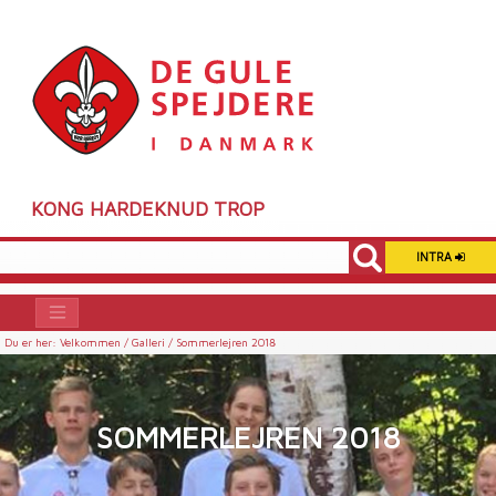
KONG HARDEKNUD TROP
INTRA
Du er her:
Velkommen /
Galleri /
Sommerlejren 2018
SOMMERLEJREN 2018