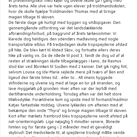
et presenningsskur med køjer og ulvene skulle gå i gang med
årets tema. Alle ulve var hele ugen elever på troldmandsskolen,
hvor de skulle hjælpe Troldmanden Thomas med at bringe
magien tilbage til skoven.
De første dage gik hurtigt med byggeri og småopgaver. Den
gennemgående udfordring var det landsdækkende
afbrændingsforbud, på baggrund af årets tørkesommer. Vi
klarede dog heldigvis den udendørs madlavning med nogle
transportable elblus. På tredjedagen skulle tropspejderne afsted
på hike. De blev kørt til Alsted Skov, og fortsatte ellers deres
hike på vanlig vis. Da de nåede til post 3, fandt de dog ud af at
resten af strækningen skulle tilbagelægges i kano, da Rasmus
stod klar ved åbrinken til Susåen med 2 kanoer. Det gik rigtig fint,
selvom Louise og Ida-Marie sejlede mere på tværs af åen end
ligeud den første times tid... eller to... Alt imens hyggede
stifinderne og ulvene sig med at tage en tur på stranden, og
lave myggeløb på grunden. Hver aften var der lejrbål med
dertilhørende underholdning. Torsdag aften var det helt store
tilløbsstykke. Forældrene kom og spiste med til formand/madmor
Katjas fantastiske middag. Ulvene lykkedes om aftenen med at
bekæmpe den onde "Thyra" og bringe magien tilbage til skoven.
Kort efter mørkets frembrud blev tropspejderne sendt afsted på
nat-orienteringsløb. Lige nøjagtig 5 minutter senere, åbnede
himlen sig for første gang i 2 måneder med et gevaldigt
skybrud! Det medvirkede til, at spejderne trodsigt måtte vende